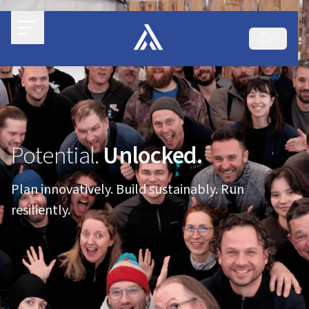
Potential.
Unlocked.
Plan innovatively. Build sustainably. Run
resiliently.