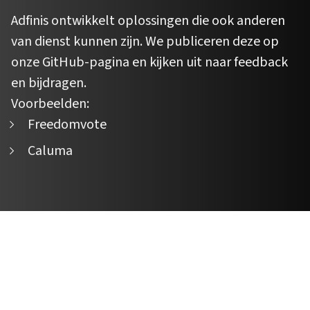
Adfinis ontwikkelt oplossingen die ook anderen
van dienst kunnen zijn. We publiceren deze op
onze GitHub-pagina en kijken uit naar feedback
en bijdragen.
Voorbeelden:
Freedomvote
Caluma
Sandro Köchli
Michael Moser
Vicevoorzitter van de
Nicolas Christener
Christian Affolter
Voorzitter van de bestuursraad
bestuursraad
Lid van de bestuursraad
Lid van de bestuursraad