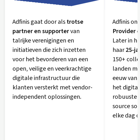
Adfinis gaat door als
trotse
Adfinis on
partner en supporter
van
Provider o
talrijke verenigingen en
Later in he
initiatieven die zich inzetten
haar
25-ja
voor het bevorderen van een
150+ colle
open, veilige en veerkrachtige
landen ma
digitale infrastructuur die
eeuw van 
klanten versterkt met vendor-
het digita
independent oplossingen.
robuuste 
source sol
elke dag o