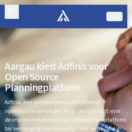
Aargau kiest Adfinis voor
Open Source
Planningplatform
Adfinis, een toonaangevende Zwitserse
opensource-aanbieder, krijgt de opdracht voor
de implementatie van het nieuwe eBau-platform
ter vervanging van de huidige SAP-applicatie in