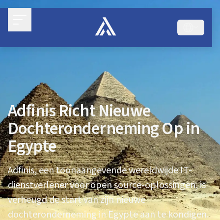
Adfinis Richt Nieuwe
Dochteronderneming Op in
Egypte
Adfinis, een toonaangevende wereldwijde IT-
dienstverlener voor open source-oplossingen, is
verheugd de start van zijn nieuwe
dochteronderneming in Egypte aan te kondigen.