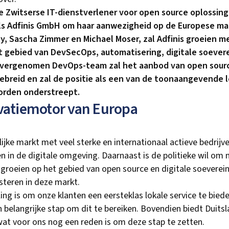
 Zwitserse IT-dienstverlener voor open source oplossing
als Adfinis GmbH om haar aanwezigheid op de Europese mar
ly, Sascha Zimmer en Michael Moser, zal Adfinis groeien 
 gebied van DevSecOps, automatisering, digitale soeverei
vergenomen DevOps-team zal het aanbod van open sourc
ebreid en zal de positie als een van de toonaangevende 
orden onderstreept.
ovatiemotor van Europa
ijke markt met veel sterke en internationaal actieve bedrijv
n in de digitale omgeving. Daarnaast is de politieke wil om
groeien op het gebied van open source en digitale soevereini
esteren in deze markt.
ing is om onze klanten een eersteklas lokale service te bied
en belangrijke stap om dit te bereiken. Bovendien biedt Duit
wat voor ons nog een reden is om deze stap te zetten.