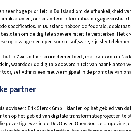
een zeer hoge prioriteit in Duitsland om de afhankelijkheid va
inimaliseren en, onder andere, informatie- en gegevensbesc
specificaties. In Duitsland hebben de federale, deelstaat-
esloten om de digitale soevereiniteit te versterken. Het cr
se oplossingen en open source software, zijn sleutelelemen
r actief in Zwitserland en implementeert, met kantoren in Ne
k-in, waardoor de digitale soevereiniteit van haar klanten w
ntoor, zet Adfinis een nieuwe mijlpaal in de promotie van on
rke partner
 adviseert Erik Sterck GmbH klanten op het gebied van da
anten op het gebied van digitale transformatieprojecten te s
die gevestigd was in de DevOps en Open Source omgeving, de