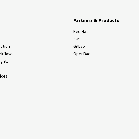
Partners & Products
Red Hat
SUSE
ation
GitLab
rkflows
OpenBao
ignty
ices