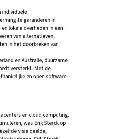
n individuele
herming te garanderen in
 en lokale overheden in een
eëren van alternatieven,
ten in het doorbreken van
derland en Australië, duurzame
ordt versterkt. Met de
afhankelijke en open software-
tacenters en cloud computing.
timuleren, was Erik Sterck op
zelfde visie deelde,