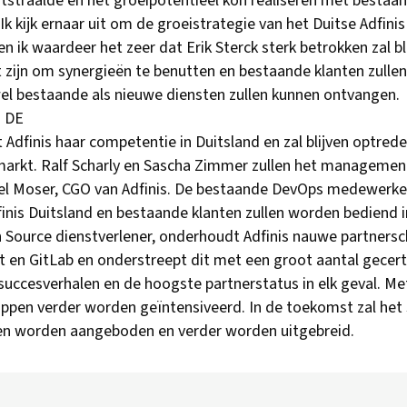
straalde en het groeipotentieel kon realiseren met bestaand
Ik kijk ernaar uit om de groeistrategie van het Duitse Adfin
n ik waardeer het zeer dat Erik Sterck sterk betrokken zal bl
t zijn om synergieën te benutten en bestaande klanten zulle
l bestaande als nieuwe diensten zullen kunnen ontvangen.
s DE
 Adfinis haar competentie in Duitsland en zal blijven optrede
markt. Ralf Scharly en Sascha Zimmer zullen het management
Moser, CGO van Adfinis. De bestaande DevOps medewerkers 
nis Duitsland en bestaande klanten zullen worden bediend
Source dienstverlener, onderhoudt Adfinis nauwe partnersc
 en GitLab en onderstreept dit met een groot aantal gecer
uccesverhalen en de hoogste partnerstatus in elk geval. Me
ppen verder worden geïntensiveerd. In de toekomst zal het 
ten worden aangeboden en verder worden uitgebreid.