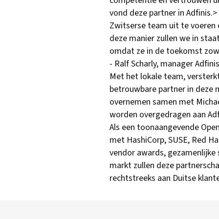
competentie en vertrouwen uit
vond deze partner in Adfinis.>
Zwitserse team uit te voeren e
deze manier zullen we in staa
omdat ze in de toekomst zowe
- Ralf Scharly, manager Adfini
Met het lokale team, versterkt
betrouwbare partner in deze 
overnemen samen met Michael 
worden overgedragen aan Adfi
Als een toonaangevende Open 
met HashiCorp, SUSE, Red Hat
vendor awards, gezamenlijke s
markt zullen deze partnerscha
rechtstreeks aan Duitse klan