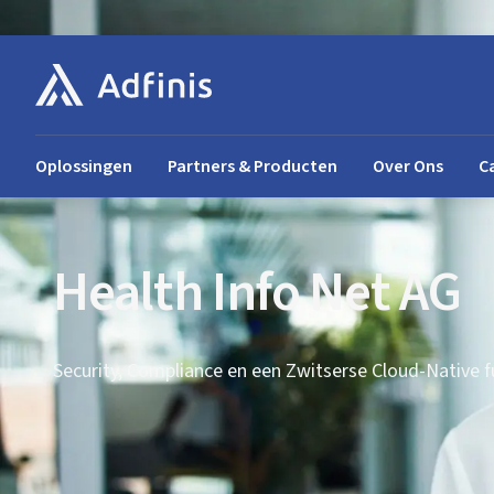
Oplossingen
Partners & Producten
Over Ons
C
Health Info Net AG
Security, Compliance en een Zwitserse Cloud-Native