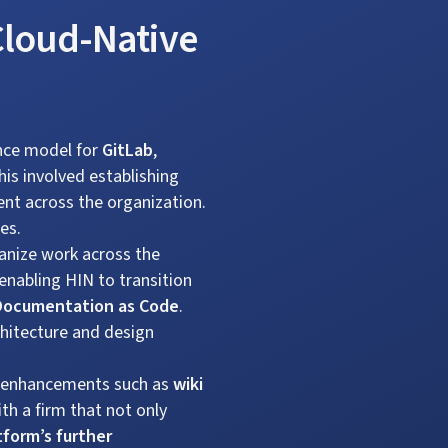
 Cloud-Native
nce model for
GitLab
,
is involved establishing
nt across the organization.
es.
ganize work across the
enabling HIN to transition
Documentation as Code
.
chitecture and design
gh enhancements such as
wiki
h a firm that not only
tform’s further