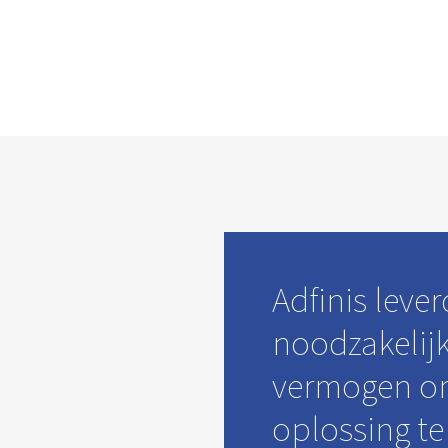
Adfinis lever
noodzakelij
vermogen om
oplossing te