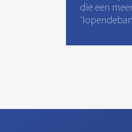
die een mee
'lopendeba