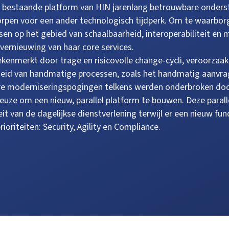
bestaande platform van HIN jarenlang betrouwbare onderst
pen voor een ander technologisch tijdperk. Om te waarborg
isen op het gebied van schaalbaarheid, interoperabiliteit 
 vernieuwing van haar core services.
kenmerkt door trage en risicovolle change-cycli, veroorzaa
kheid van handmatige processen, zoals het handmatig aanvra
dere moderniseringspogingen telkens werden onderbroken do
uze om een nieuw, parallel platform te bouwen. Deze parall
it van de dagelijkse dienstverlening terwijl er een nieuw f
rioriteiten: Security, Agility en Compliance.