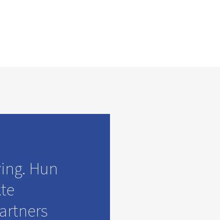
e
ing. Hun
te
artners