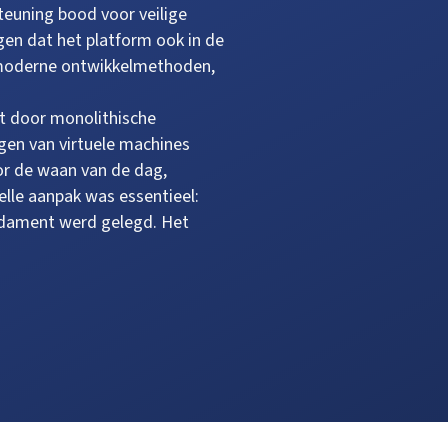
euning bood voor veilige
en dat het platform ook in de
en moderne ontwikkelmethoden,
kt door monolithische
gen van virtuele machines
or de waan van de dag,
elle aanpak was essentieel:
undament werd gelegd. Het