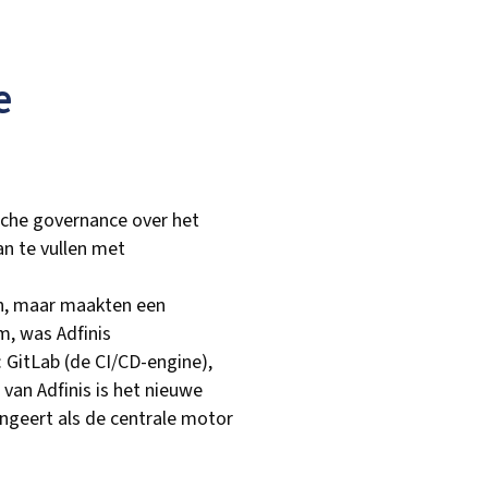
e
sche governance over het
an te vullen met
ën, maar maakten een
m, was Adfinis
GitLab (de CI/CD-engine),
van Adfinis is het nieuwe
ngeert als de centrale motor