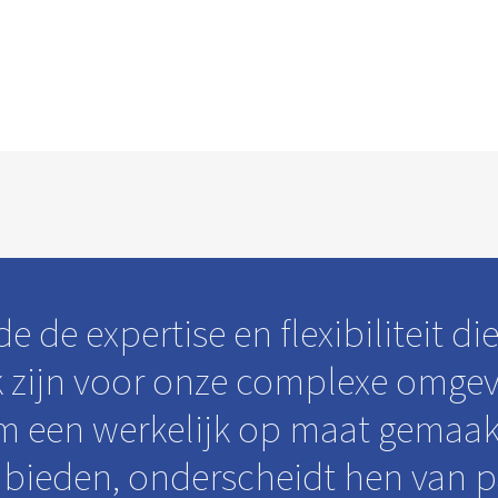
de de expertise en flexibiliteit di
k zijn voor onze complexe omgev
 een werkelijk op maat gemaak
 bieden, onderscheidt hen van p