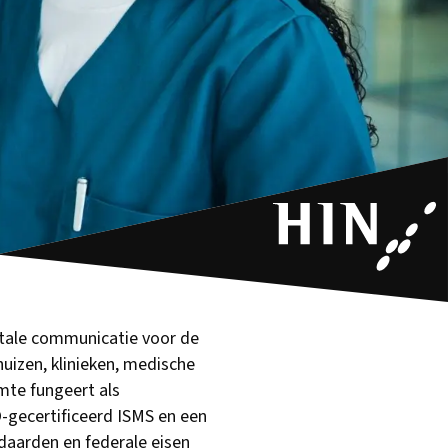
gitale communicatie voor de
uizen, klinieken, medische
mte fungeert als
O-gecertificeerd ISMS en een
daarden en federale eisen