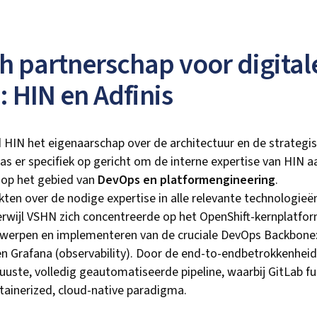
ch partnerschap voor digital
: HIN en Adfinis
 HIN het eigenaarschap over de architectuur en de strategi
 er specifiek op gericht om de interne expertise van HIN a
 op het gebied van
DevOps en platformengineering
.
kten over de nodige expertise in alle relevante technologie
erwijl VSHN zich concentreerde op het OpenShift-kernplatfor
twerpen en implementeren van de cruciale DevOps Backbone: 
 Grafana (observability). Door de end-to-endbetrokkenheid 
ste, volledig geautomatiseerde pipeline, waarbij GitLab fu
ntainerized, cloud-native paradigma.