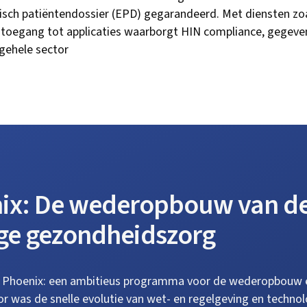
isch patiëntendossier (EPD) gegarandeerd. Met diensten zoa
ige toegang tot applicaties waarborgt HIN compliance, gege
 gehele sector
ix: De wederopbouw van de 
ige gezondheidszorg
t Phoenix: een ambitieus programma voor de wederopbouw e
tor was de snelle evolutie van wet- en regelgeving en techno