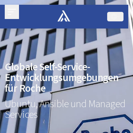
Globale Self-Service-
Entwicklungsumgebungen
für Roche
Ubuntu, Ansible und Managed
Services