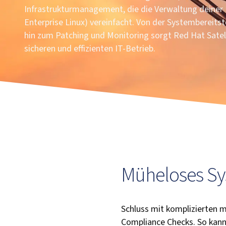
Infrastrukturmanagement, die die Verwaltung dein
Enterprise Linux) vereinfacht. Von der Systembereitst
hin zum Patching und Monitoring sorgt Red Hat Satell
sicheren und effizienten IT-Betrieb.
Müheloses S
Schluss mit komplizierten 
Compliance Checks. So kann 