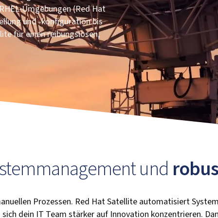
er RHEL-Umgebungen (Red Hat
ellung und -konfiguration bis
ite für einen reibungslosen,
ystemmanagement und
robus
manuellen Prozessen. Red Hat Satellite automatisiert Syst
sich dein IT Team stärker auf Innovation konzentrieren. Dan