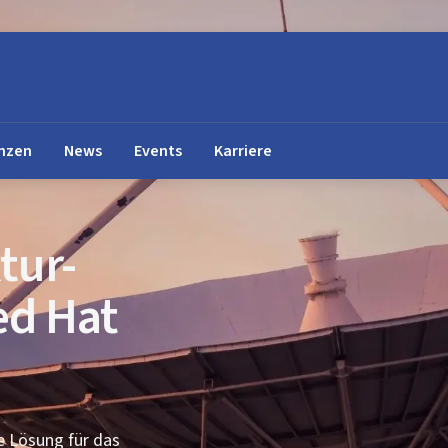
nzen
News
Events
Karriere
tur-
d Hat
e Lösung für das