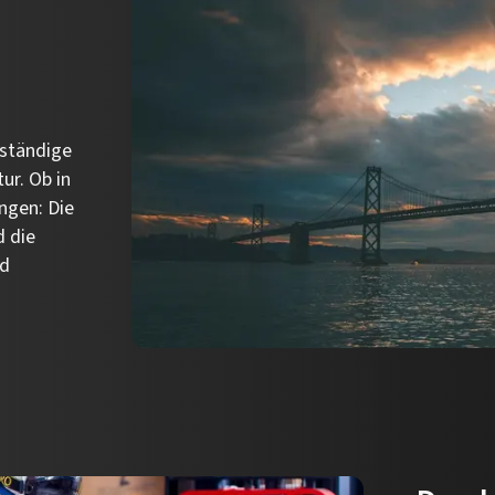
g
lständige
ur. Ob in
ngen: Die
d die
nd