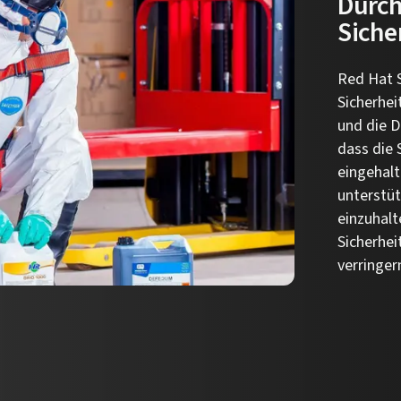
Durch
Siche
Red Hat S
Sicherhei
und die D
dass die 
eingehalt
unterstü
einzuhalt
Sicherhei
verringer