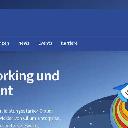
nzen
News
Events
Karriere
orking und
ent
, leistungsstarker Cloud-
ickler von Cilium Enterprise,
ierende Netzwerk-,