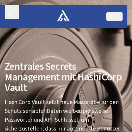
Zentrales Secrets
Management mit HashiCorp
Vault
HashiCorp Vault setzt neue Massstäbe für den
Schutz sensibler Daten wie beispielsweise
Passwörter und API-Schlüssel, um
sicherzustellen, dass nur autorisierte Benutzer