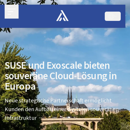
SUSE und Exoscale bieten
souveräne Cloud-Lösung in
Europa
Neue strategische Partnerschaft ermöglicht
Kunden den Aufbau einer digitalen souveränen
Infrastruktur