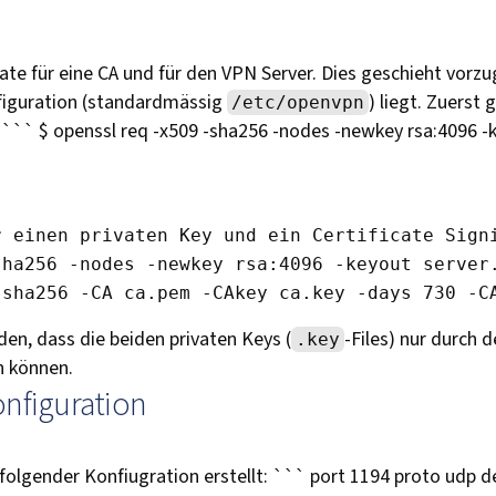
kate für eine CA und für den VPN Server. Dies geschieht vorzu
iguration (standardmässig
) liegt. Zuerst 
/etc/openvpn
. ``` $ openssl req -x509 -sha256 -nodes -newkey rsa:4096 -
r einen privaten Key und ein Certificate Signi
ha256 -nodes -newkey rsa:4096 -keyout server.
den, dass die beiden privaten Keys (
-Files) nur durch 
.key
n können.
nfiguration
olgender Konfiugration erstellt: ``` port 1194 proto udp d