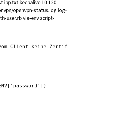
t ipp.txt keepalive 10 120
penvpn/openvpn-status.log log-
-user.rb via-env script-
vom Client keine Zertifikate erwarten, da die
NV['password'])
