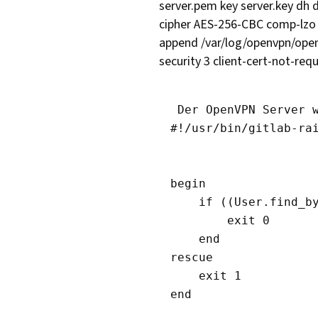
server.pem key server.key dh d
cipher AES-256-CBC comp-lzo u
append /var/log/openvpn/openv
security 3 client-cert-not-req
 Der OpenVPN Server 
#!/usr/bin/gitlab-rai
begin

    if ((User.find_by
        exit 0

    end

rescue

    exit 1

end
