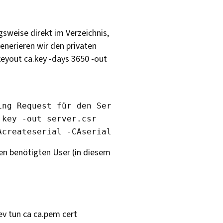
gsweise direkt im Verzeichnis,
generieren wir den privaten
keyout ca.key -days 3650 -out
ng Request für den Server und signieren diese
key -out server.csr  

den benötigten User (in diesem
ev tun ca ca.pem cert