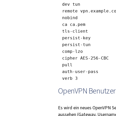
dev tun

remote vpn.example.co
nobind

ca ca.pem

tls-client

persist-key

persist-tun

comp-lzo

cipher AES-256-CBC

pull

auth-user-pass

OpenVPN Benutzer 
Es wird ein neues OpenVPN Set
aussehen (Gateway, Username 