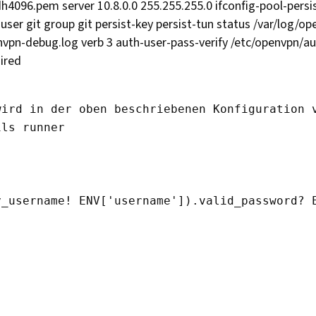
h4096.pem server 10.8.0.0 255.255.255.0 ifconfig-pool-persis
ser git group git persist-key persist-tun status /var/log/o
pn-debug.log verb 3 auth-user-pass-verify /etc/openvpn/auth
uired
wird in der oben beschriebenen Konfiguration 
ls runner

_username! ENV['username']).valid_password? E